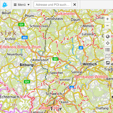
Menü
+
−