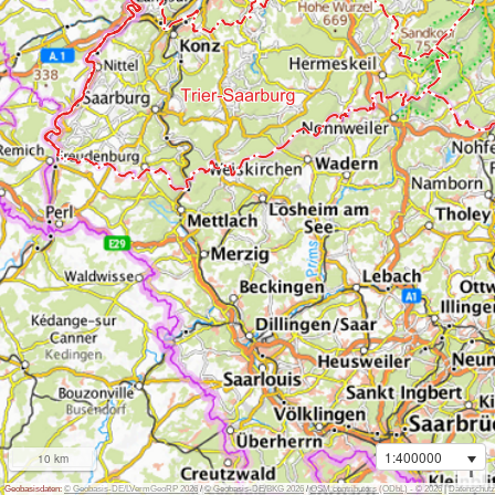
1:400000
10 km
i
Geobasisdaten:
© Geobasis-DE/LVermGeoRP 2026
/
© Geobasis-DE/BKG 2026
/
OSM contributors (ODbL) - © 2026
|
Datenschutz