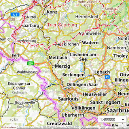
1:400000
10 km
i
Geobasisdaten:
© Geobasis-DE/LVermGeoRP 2026
/
© Geobasis-DE/BKG 2026
/
OSM contributors (ODbL) - © 2026
|
Datenschutz