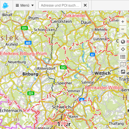
Menü
+
−